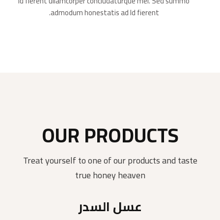
Id fierent ullamcorper concludaturque mei. Sed summo
admodum honestatis ad Id fierent.
OUR PRODUCTS
Treat yourself to one of our products and taste
true honey heaven
عسل السدر