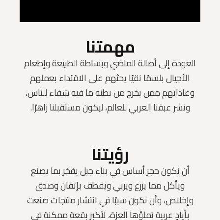
مهمتنا
العودة إلى أصالة الماضي وبساطة الطبيعة وإطعام
الأجيال بلسمًا نقيًا يحثهم على الاقتداء بعملهم
وعاداتهم ممن يخرج من بطنه ما فيه شفاء للناس،
ونشر عبقنا العربي للعالم، ليكون مستقبلنا زاهرًا.
رؤيتنا
أن نكون حجر أساس في بناء جيل يفخر بما يصنع
ويأكل مما يزرع ويربي ويقطف بإتقان وصدق
وإخلاص، وأن نكون سببًا في انتشار منتجات صنعت
بأيادٍ عربية تملؤها العزة، لأكبر بقعة ممكنة في