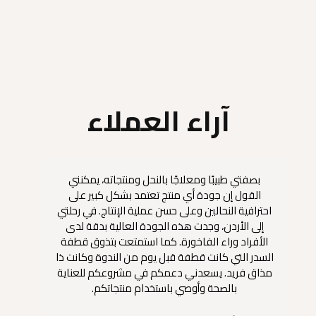
عسل السدر
د.ا
30,000
آراء العملاء
بصفتي طبيبًا ومعلاجًا بالنحل ومنتجاته، يمكنني
عسل 
القول إن جودة أي منتج تعتمد بشكل كبير على
احترافية النحالين وعلى حسن عملية الإنتاج. في رحلتي
ويعط
إلى الأردن، وجدت هذه الجودة العالية بدقة لدى
المط
الأفراد وراء الفاخورة. كما استمتعت بتذوق قطفة
وكذ
السدر التي كانت قطفة قبل يوم من الندوة وكانت ذا
مذاق فريد. يسعدني دعمكم في مشروعكم للعناية
بالصحة وأوصي باستخدام منتجاتكم.
خليل عيسى